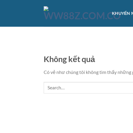
Chuyển
đến
KHUYẾN 
nội
dung
Không kết quả
Có vẻ như chúng tôi không tìm thấy những gì