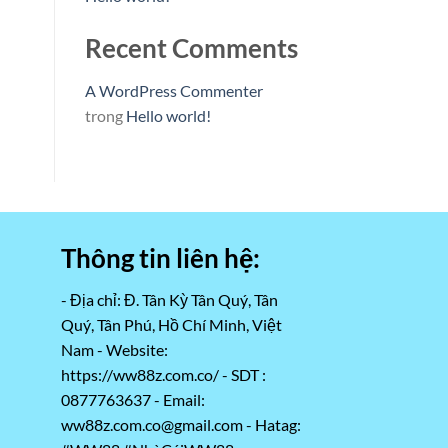
Recent Comments
A WordPress Commenter
trong
Hello world!
Thông tin liên hệ:
- Địa chỉ: Đ. Tân Kỳ Tân Quý, Tân
Quý, Tân Phú, Hồ Chí Minh, Việt
Nam - Website:
https://ww88z.com.co/ - SDT :
0877763637 - Email:
ww88z.com.co@gmail.com
- Hatag: