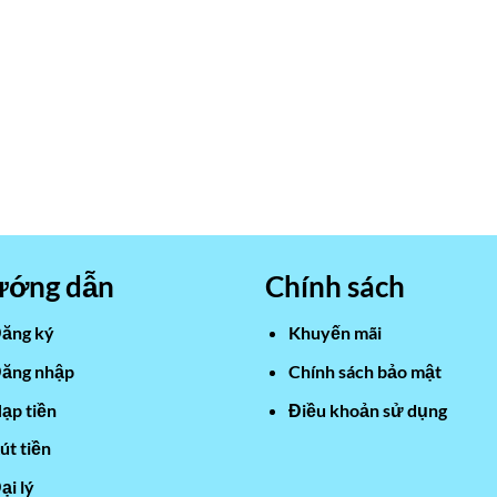
ớng dẫn
Chính sách
ăng ký
Khuyến mãi
ăng nhập
Chính sách bảo mật
ạp tiền
Điều khoản sử dụng
út tiền
ại lý