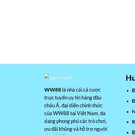
Hư
WW88
là nhà cái cá cược
Đ
trực tuyến uy tín hàng đầu
Đ
châu Á, đại diện chính thức
N
của WW88 tại Việt Nam, đa
dạng phong phú các trò chơi,
R
ưu đãi khủng và hỗ trợ người
Đ