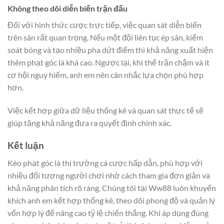
Không theo dõi diễn biến trận đấu
Đối với hình thức cược trực tiếp, việc quan sát diễn biến
trên sân rất quan trọng. Nếu một đội liên tục ép sân, kiểm
soát bóng và tạo nhiều pha dứt điểm thì khả năng xuất hiện
thêm phạt góc là khá cao. Ngược lại, khi thế trận chậm và ít
cơ hội nguy hiểm, anh em nên cân nhắc lựa chọn phù hợp
hơn.
Việc kết hợp giữa dữ liệu thống kê và quan sát thực tế sẽ
giúp tăng khả năng đưa ra quyết định chính xác.
Kết luận
Kèo phạt góc là thị trường cá cược hấp dẫn, phù hợp với
nhiều đối tượng người chơi nhờ cách tham gia đơn giản và
khả năng phân tích rõ ràng. Chúng tôi tại Ww88 luôn khuyến
khích anh em kết hợp thống kê, theo dõi phong độ và quản lý
vốn hợp lý để nâng cao tỷ lệ chiến thắng. Khi áp dụng đúng