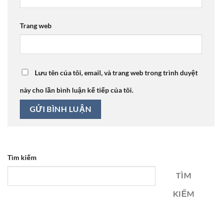
Trang web
Lưu tên của tôi, email, và trang web trong trình duyệt
này cho lần bình luận kế tiếp của tôi.
Tìm kiếm
TÌM
KIẾM