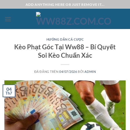
Chuyển
ADD ANYTHING HERE OR JUST REMOVE IT...
đến
nội
dung
HƯỚNG DẪN CÁ CƯỢC
Kèo Phạt Góc Tại Ww88 – Bí Quyết
Soi Kèo Chuẩn Xác
ĐÃ ĐĂNG TRÊN
04/07/2026
BỞI
ADMIN
04
Th7