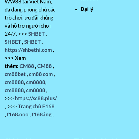
WW88 tại Việt Nam,
Đại lý
đa dạng phong phú các
trò chơi, ưu đãi khủng
và hỗ trợ người chơi
24/7. >>>
SHBET
,
SHBET
,
SHBET
,
https://shbethi.com
,
>>> Xem
thêm:
CM88
,
CM88
,
cm88bet
,
cm88 com
,
cm8888
,
cm8888
,
cm8888
,
cm8888
,
>>>
https://sc88.plus/
,
>>>
Trang chủ F168
,
f168.ooo
,
f168.ing
,