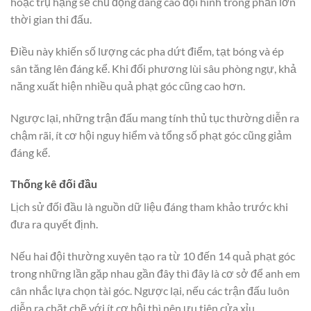
hoặc trụ hạng sẽ chủ động dâng cao đội hình trong phần lớn
thời gian thi đấu.
Điều này khiến số lượng các pha dứt điểm, tạt bóng và ép
sân tăng lên đáng kể. Khi đối phương lùi sâu phòng ngự, khả
năng xuất hiện nhiều quả phạt góc cũng cao hơn.
Ngược lại, những trận đấu mang tính thủ tục thường diễn ra
chậm rãi, ít cơ hội nguy hiểm và tổng số phạt góc cũng giảm
đáng kể.
Thống kê đối đầu
Lịch sử đối đầu là nguồn dữ liệu đáng tham khảo trước khi
đưa ra quyết định.
Nếu hai đội thường xuyên tạo ra từ 10 đến 14 quả phạt góc
trong những lần gặp nhau gần đây thì đây là cơ sở để anh em
cân nhắc lựa chọn tài góc. Ngược lại, nếu các trận đấu luôn
diễn ra chặt chẽ với ít cơ hội thì nên ưu tiên cửa xỉu.