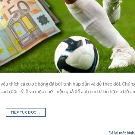
yêu thích cá cược bóng đá bởi tính hấp dẫn và dễ theo dõi. Chún
 cách đọc tỷ lệ và mẹo chơi hiệu quả để anh em tự tin hơn trước 
TIẾP TỤC ĐỌC
→
Để lại một bình