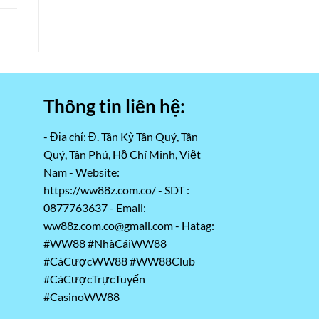
Thông tin liên hệ:
- Địa chỉ: Đ. Tân Kỳ Tân Quý, Tân
Quý, Tân Phú, Hồ Chí Minh, Việt
Nam - Website:
https://ww88z.com.co/ - SDT :
0877763637 - Email:
ww88z.com.co@gmail.com
- Hatag:
#WW88 #NhàCáiWW88
#CáCượcWW88 #WW88Club
#CáCượcTrựcTuyến
#CasinoWW88