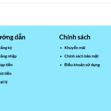
ớng dẫn
Chính sách
ăng ký
Khuyến mãi
ăng nhập
Chính sách bảo mật
ạp tiền
Điều khoản sử dụng
út tiền
ại lý