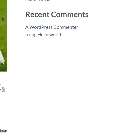
Recent Comments
A WordPress Commenter
trong
Hello world!
g
mỗi
 luận