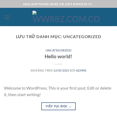
Chuyển
ADD ANYTHING HERE OR JUST REMOVE IT...
đến
nội
dung
LƯU TRỮ DANH MỤC:
UNCATEGORIZED
UNCATEGORIZED
Hello world!
ĐÃ ĐĂNG TRÊN
12/05/2025
BỞI
ADMIN
Welcome to WordPress. This is your first post. Edit or delete
it, then start writing!
TIẾP TỤC ĐỌC
→